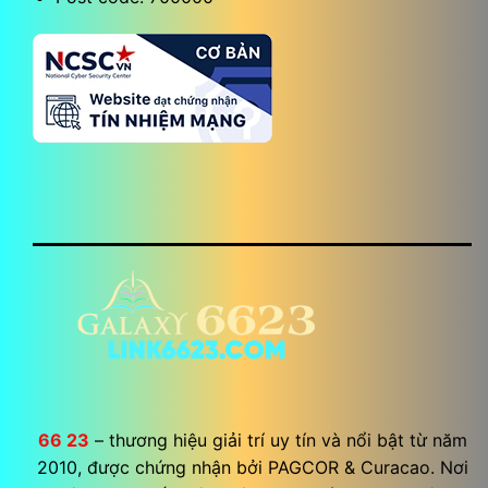
66 23
– thương hiệu giải trí uy tín và nổi bật từ năm
2010, được chứng nhận bởi PAGCOR & Curacao. Nơi