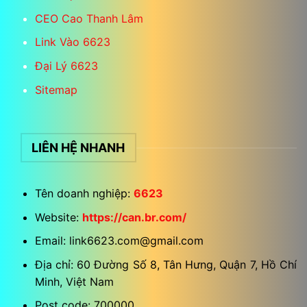
CEO Cao Thanh Lâm
Link Vào 6623
Đại Lý 6623
Sitemap
LIÊN HỆ NHANH
Tên doanh nghiệp:
6623
Website:
https://can.br.com/
Email: link6623.com@gmail.com
Địa chỉ: 60 Đường Số 8, Tân Hưng, Quận 7, Hồ Chí
Minh, Việt Nam
Post code: 700000