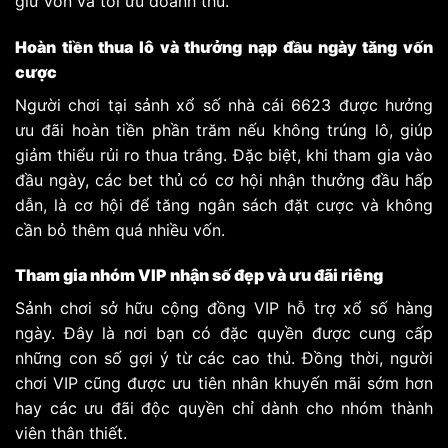
giữ vốn và tối ưu doanh thu.
Hoàn tiền thua lô và thưởng nạp đầu ngày tăng vốn
cược
Người chơi tại sảnh xổ số nhà cái 6623 được hưởng
ưu đãi hoàn tiền phần trăm nếu không trúng lô, giúp
giảm thiểu rủi ro thua trắng. Đặc biệt, khi tham gia vào
đầu ngày, các bet thủ có cơ hội nhận thưởng đầu hấp
dẫn, là cơ hội để tăng ngân sách đặt cược và không
cần bỏ thêm quá nhiều vốn.
Tham gia nhóm VIP nhận số đẹp và ưu đãi riêng
Sảnh chơi sở hữu cộng đồng VIP hỗ trợ xổ số hàng
ngày. Đây là nơi bạn có đặc quyền được cung cấp
những con số gợi ý từ các cao thủ. Đồng thời, người
chơi VIP cũng được ưu tiên nhân khuyến mãi sớm hơn
hay các ưu đãi độc quyền chỉ dành cho nhóm thành
viên thân thiết.