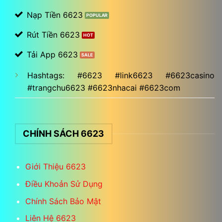
Nạp Tiền 6623
Rút Tiền 6623
Tải App 6623
Hashtags: #6623 #link6623 #6623casino
#trangchu6623 #6623nhacai #6623com
CHÍNH SÁCH 6623
Giới Thiệu 6623
Điều Khoản Sử Dụng
Chính Sách Bảo Mật
Liên Hệ 6623